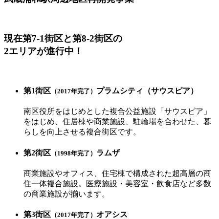
現在
第7-1街区
と
第8-2街区
の
2エリアが進行中！
第1街区
プラムシティ（サウスピア）
（2017年完了）
南区役所をはじめとした複合公益施設「サウスピア」
をはじめ、住居棟や商業施設、駐輪場を合わせた、暮
らしを向上させる複合街区です。
第2街区
ラムザ
（1998年完了）
商業施設やオフィス、住宅棟で構成された超高層の商
住一体複合施設。医療施設・美容室・飲食店など多数
の商業施設が揃います。
第3街区
オアシス
（2017年完了）