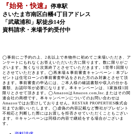
『始発・快速』
停車駅
さいたま市南区白幡4丁目アドレス
「武蔵浦和」駅徒歩14分
資料請求・来場予約受付中
◯事前にご予約の上、2名以上で本物件に初めてご来場いただき、ア
ンケートにもれなくお答えいただいた方に限ります。数に限りがご
ざいます。無くなり次第終了とさせていただきます。1世帯1回限り
とさせていただきます。◯再来場＆事前審査キャンペーン：本プレ
ゼントは住宅ローンの事前審査申込をされた方のみ対象とさせて頂
きます。事前審査の申込には、ご本人様の確認書類や収入の分かる
書類、お認印等が必要になります。本キャンペーンは、1家族様1回
限りとさせて頂きます。◯AmazonはAmazon.com,Inc.またはその関
連会社の商標です。本キャンペーンについてのお問い合わせは
Amazonではお受けしておりません。RESTAR PROPERTIES株式会
社までお願いいたします。◯虚偽の内容記載など弊社がプレゼント
不相応と判断した際にはお渡しを拒否させていただくこともござい
ます。※キャンペーンは同様の内容で継続をする場合がございま
す。
資料請求