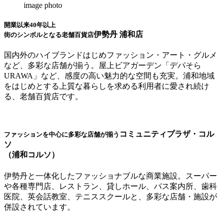
image photo
開業以来40年以上
伊勢丹 浦和店
街のシンボルとなる老舗百貨店
国内外のハイブランドはじめファッション・アート・グルメ
など、多彩な店舗が揃う。屋上ビアガーデン「デパそら
URAWA」など、感度の高い魅力的な空間も充実。浦和地域
をはじめとする上質な暮らしを求める利用者に愛され続け
る、老舗百貨店です。
コミュニティプラザ・コル
ファッションを中心に多彩な店舗が揃う
ソ
（浦和コルソ）
伊勢丹と一体化したファッショナブルな商業施設。スーパー
や各種専門店、レストラン、貸しホール、バス案内所、歯科
医院、英会話教室、テニススクールと、多彩な店舗・施設が
併設されています。