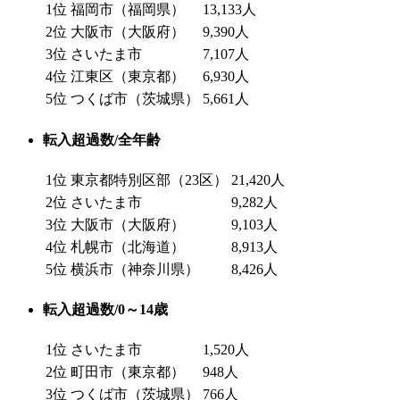
1位
福岡市（福岡県）
13,133人
2位
大阪市（大阪府）
9,390人
3位
さいたま市
7,107人
4位
江東区（東京都）
6,930人
5位
つくば市（茨城県）
5,661人
転入超過数/全年齢
1位
東京都特別区部（23区）
21,420人
2位
さいたま市
9,282人
3位
大阪市（大阪府）
9,103人
4位
札幌市（北海道）
8,913人
5位
横浜市（神奈川県）
8,426人
転入超過数/0～14歳
1位
さいたま市
1,520人
2位
町田市（東京都）
948人
3位
つくば市（茨城県）
766人