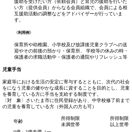
援助を受けたい方（依頼会員）と育児の援助を行いた
い方（提供会員）からなる会員組織で、会員による相
互援助活動の調整などをアドバイザーが行っていま
す。
〈利用例〉
保育所や幼稚園、小学校及び放課後児童クラブへの送
迎やその前後の預かり・保育所、 学校等の休みの時・
保護者の求職活動中・保護者の通院やリフレッシュ等
児童手当
家庭等における生活の安定に寄与するとともに、次代の社会
をになう児童の健やかな成長に資することを目的とし、児童
を養育している方に手当を支給する制度です。
〈対 象〉さいたま市に住民登録があり、中学校修了前まで
の児童を養育している方（外国人の方も可）
所得制限
所得制限
年齢
未満世帯
以上世帯
0歳～3歳未満（一