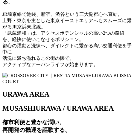
る。
JR埼京線で池袋、新宿、渋谷という三大副都心へ直結。
上野・東京を主とした東京イーストエリアへもスムーズに繋
がるJR京浜東北線。
「武蔵浦和」は、アクセスポテンシャルの高い2つの路線
を、軽快に使いこなせるポジション。
都心の躍動と洗練へ、ダイレクトに繋がる高い交通利便を手
中に
活況に満ち溢れるこの街の懐で、
アクティブなアーバンライフが始まります。
URAWA AREA
MUSASHIURAWA / URAWA AREA
都市利便と豊かな潤い、
再開発の機運を謳歌する、